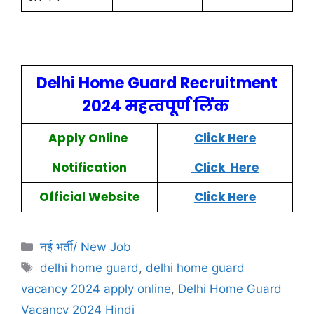
Delhi Home Guard Recruitment
2024
महत्वपूर्ण लिंक
Apply Online
Click Here
Notification
Click Here
Official Website
Click Here
नई भर्ती/ New Job
delhi home guard
,
delhi home guard
vacancy 2024 apply online
,
Delhi Home Guard
Vacancy 2024 Hindi