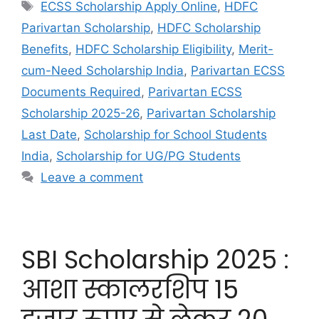
ECSS Scholarship Apply Online
,
HDFC
Parivartan Scholarship
,
HDFC Scholarship
Benefits
,
HDFC Scholarship Eligibility
,
Merit-
cum-Need Scholarship India
,
Parivartan ECSS
Documents Required
,
Parivartan ECSS
Scholarship 2025-26
,
Parivartan Scholarship
Last Date
,
Scholarship for School Students
India
,
Scholarship for UG/PG Students
Leave a comment
SBI Scholarship 2025 :
आशा स्कालरशिप 15