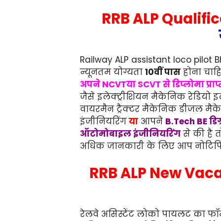
RRB ALP Qualifica
Railway ALP assistant loco pilo
न्यूनतम योग्यता
10वीं पास
होना चाहि
अपने NCVTया SCVT से डिप्लोमा प्राप्
जैसे इलेक्ट्रीशियन मैकेनिक रेडियो
वायरमैन ट्रैक्टर मैकेनिक डीजल मै
इंजीनियरिंग
या
आपने
B.Tech BE डिग
ऑटोमोबाइल इंजीनियरिंग
से की है 
अधिक जानकारी के लिए आप नोटिफि
RRB ALP New Vaca
रेलवे असिस्टेंट लोको पायलट का फ