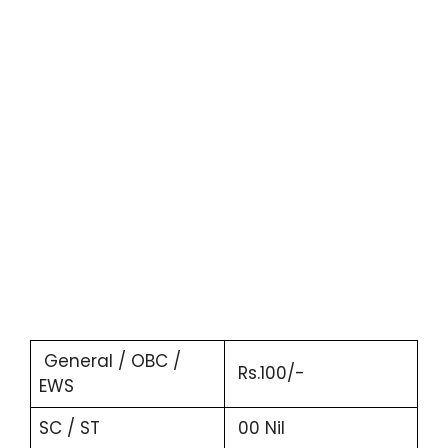
General / OBC /
Rs.100/-
EWS
SC / ST
00 Nil