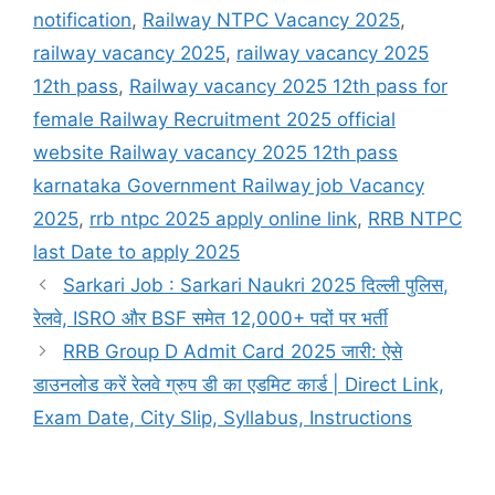
notification
,
Railway NTPC Vacancy 2025
,
railway vacancy 2025
,
railway vacancy 2025
12th pass
,
Railway vacancy 2025 12th pass for
female Railway Recruitment 2025 official
website Railway vacancy 2025 12th pass
karnataka Government Railway job Vacancy
2025
,
rrb ntpc 2025 apply online link
,
RRB NTPC
last Date to apply 2025
Sarkari Job : Sarkari Naukri 2025 दिल्ली पुलिस,
रेलवे, ISRO और BSF समेत 12,000+ पदों पर भर्ती
RRB Group D Admit Card 2025 जारी: ऐसे
डाउनलोड करें रेलवे ग्रुप डी का एडमिट कार्ड | Direct Link,
Exam Date, City Slip, Syllabus, Instructions