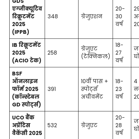
GDS
एग्जीक्यूटिव
20-
2
रिक्रूटमेंट
348
ग्रेजुएशन
30
अ
2025
वर्ष
2
(IPPB)
IB रिक्रूटमेंट
18-
ग्रेजुएट
ज
2025
258
27
(टेक्निकल)
घ
(ACIO टेक)
वर्ष
BSF
ऑनलाइन
10वीं पास +
18-
4
फॉर्म 2025
391
स्पोर्ट्स
23
न
(कॉन्स्टेबल
अचीवमेंट
वर्ष
2
GD स्पोर्ट्स)
UCO बैंक
20-
ज
अप्रेंटिस
532
ग्रेजुएट
28
घ
वैकेंसी 2025
वर्ष