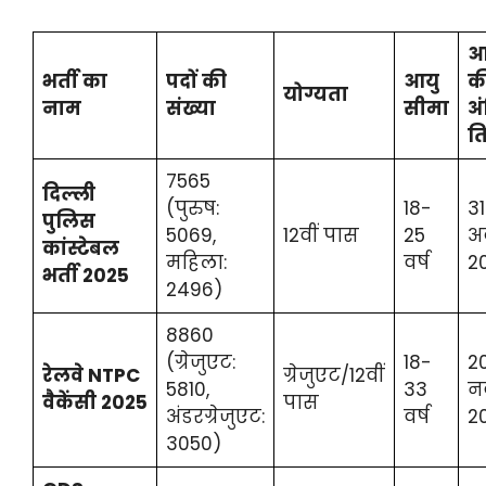
आ
भर्ती का
पदों की
आयु
क
योग्यता
नाम
संख्या
सीमा
अ
त
7565
दिल्ली
(पुरुष:
18-
31
पुलिस
5069,
12वीं पास
25
अ
कांस्टेबल
महिला:
वर्ष
2
भर्ती 2025
2496)
8860
(ग्रेजुएट:
18-
2
रेलवे NTPC
ग्रेजुएट/12वीं
5810,
33
न
वैकेंसी 2025
पास
अंडरग्रेजुएट:
वर्ष
2
3050)