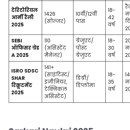
रै
टेरिटोरियल
18-
1426
10वीं/12वीं
न
आर्मी रैली
42
(सोल्जर)
पास
द
2025
वर्ष
2
SEBI
110
ग्रेजुएट/
18-
2
ऑफिसर ग्रेड
(असिस्टेंट
पोस्ट
30
न
A 2025
मैनेजर)
ग्रेजुएट
वर्ष
2
141+
ISRO SDSC
(साइंटिस्ट/
18-
14
SHAR
डिग्री/
इंजीनियर,
35
न
रिक्रूटमेंट
डिप्लोमा
टेक्निकल
वर्ष
2
2025
असिस्टेंट)