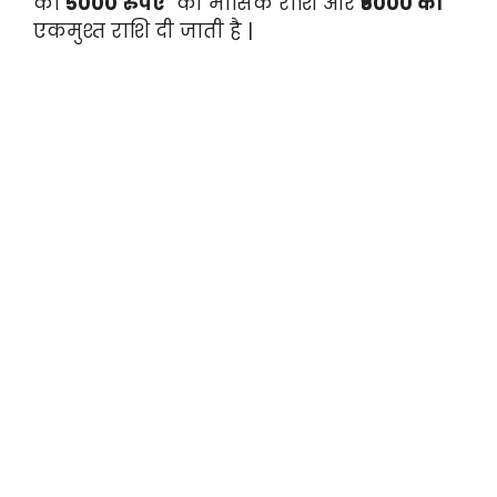
को
5000 रुपए
की मासिक राशि और
₹6000 की
एकमुश्त राशि दी जाती है |