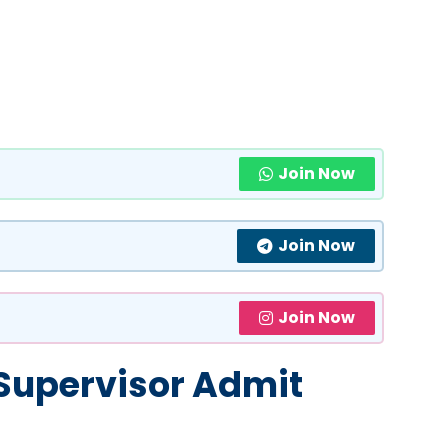
Join Now
Join Now
Join Now
upervisor Admit