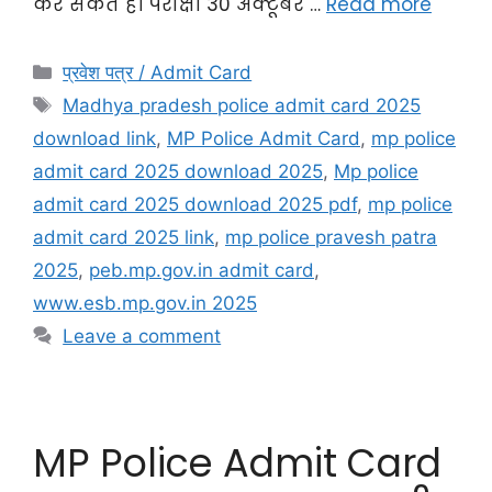
कर सकते हैं। परीक्षा 30 अक्टूबर …
Read more
प्रवेश पत्र / Admit Card
Madhya pradesh police admit card 2025
download link
,
MP Police Admit Card
,
mp police
admit card 2025 download 2025
,
Mp police
admit card 2025 download 2025 pdf
,
mp police
admit card 2025 link
,
mp police pravesh patra
2025
,
peb.mp.gov.in admit card
,
www.esb.mp.gov.in 2025
Leave a comment
MP Police Admit Card