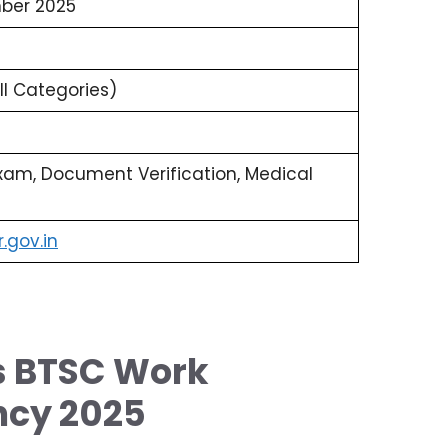
ber 2025
All Categories)
xam, Document Verification, Medical
r.gov.in
s BTSC Work
ncy 2025