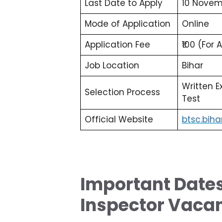
Last Date to Apply
10 Novem
Mode of Application
Online
Application Fee
₹100 (For 
Job Location
Bihar
Written E
Selection Process
Test
Official Website
btsc.biha
Important Date
Inspector Vaca