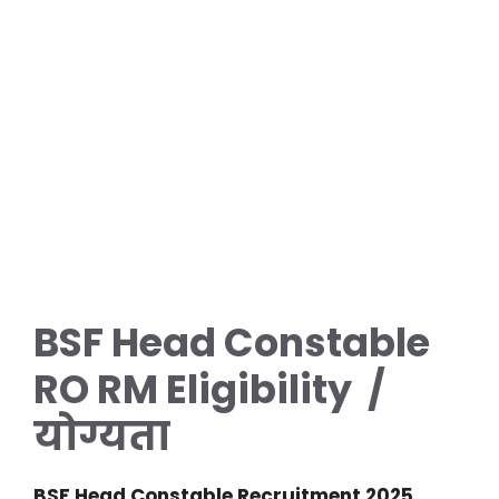
BSF Head Constable
RO RM Eligibility /
योग्यता
BSF Head Constable Recruitment 2025