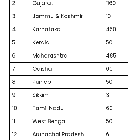
2
Gujarat
1160
3
Jammu & Kashmir
10
4
Karnataka
450
5
Kerala
50
6
Maharashtra
485
7
Odisha
60
8
Punjab
50
9
Sikkim
3
10
Tamil Nadu
60
11
West Bengal
50
12
Arunachal Pradesh
6