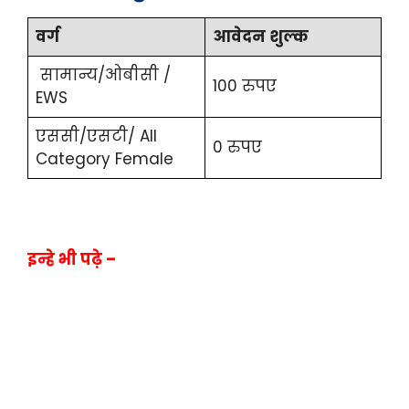
वर्ग
आवेदन शुल्क
सामान्य/ओबीसी /
100 रुपए
EWS
एससी/एसटी/ All
0 रुपए
Category Female
इन्हे भी पढ़े –