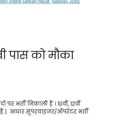
ply online sarkari result
,
Railway Jobs
वी पास को मौका
र भर्ती निकाली है । 10वीं, 12वीं
है | आधार सुपरवाइजर/ऑपरेटर भर्ती